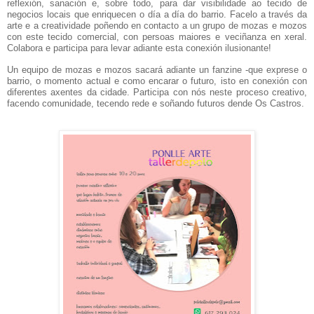
reflexión, sanaci
ón
e, sobre todo,
para
dar visibilidade ao tecido de
negocios locais que
enriquecen o
d
ía
a d
ía do barrio
.
Facelo a través da
arte e a creatividade poñendo en contacto a un grupo de mozas e mozos
con este tecido comercial, con persoas maiores e veciñanza en xeral.
C
olabora
e participa
para
levar
adiante esta conexión ilusionante!
U
n equipo de mozas e mozos
sacará adiante un fanzine -que exprese o
barrio, o momento actual e como encarar o futuro,
isto en conexión con
diferentes axentes da cidade
.
P
articipa
con n
ós
neste proceso creativo,
facendo comunidade, tecendo rede e soñando futuros dende Os Castros.