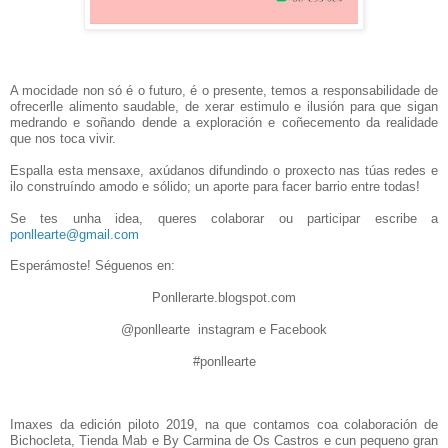
A
mocidade non s
ó
é
o futuro,
é
o presente, temos a responsabilidade de
ofrecerlle alimento saudable,
de xerar estimulo e ilusión para que sigan
medrando e soñando dende a exploración e coñecemento da realidade
que nos toca vivir.
Espalla esta mensaxe, axúdanos difundindo o proxecto nas túas redes e
ilo construíndo amodo e sólido; un aporte para facer barrio entre todas!
S
e tes unha idea, queres colaborar ou participar escribe a
ponllearte@gmail.com
Esperámoste! Séguenos en:
Ponllerarte.blogspot.com
@ponllearte instagram e Facebook
#ponllearte
Imaxes da edición piloto 2019, na que contamos coa colaboración de
Bichocleta, Tienda Mab e By Carmina de Os Castros e cun pequeno gran