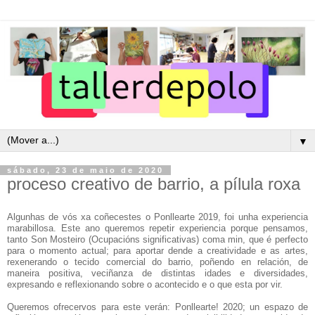
▼
sábado, 23 de maio de 2020
proceso creativo de barrio, a pílula roxa
Algunhas de vós xa coñecestes o Ponllearte 2019, foi unha experiencia
marabillosa. Este ano queremos repetir experiencia porque pensamos,
tanto Son Mosteiro (Ocupacións significativas) coma min, que é perfecto
para o momento actual; para aportar dende a creatividade e as artes,
rexenerando o tecido comercial do barrio, poñendo en relación, de
maneira positiva, veciñanza de distintas idades e diversidades,
expresando e reflexionando sobre o acontecido e o que esta por vir.
Queremos
ofrecer
vos
para este verán:
Ponllearte!
2020
; un
espazo de