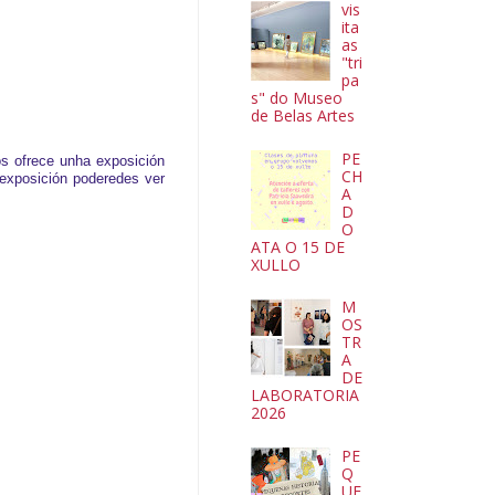
vis
ita
as
"tri
pa
s" do Museo
de Belas Artes
PE
os ofrece unha exposición
CH
 exposición poderedes ver
A
D
O
ATA O 15 DE
XULLO
M
OS
TR
A
DE
LABORATORIA
2026
PE
Q
UE