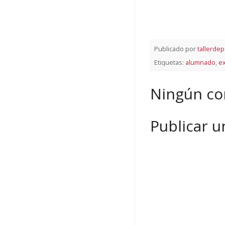
Publicado por
tallerdep
Etiquetas:
alumnado
,
ex
Ningún co
Publicar 