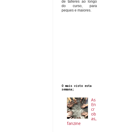
de talleres ao longo
do curso, para
peques e maiores.
O mais visto esta
semana;
As
En
cr
ob
as,
fanzine