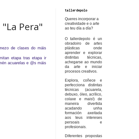
tallerdepolo
Queres incorporar a
 "La Pera"
creatividade e o arte
ao teu día a día?
O tallerdepolo é un
obradoiro de artes
omezo de clases do máis
plásticas onde
aprender e explorar
distintas técnicas,
itan etapa tras etapa ir
achegarse ao mundo
amén acuarelas e @s máis
da arte e iniciar
procesos creativos.
Explora, coñece e
perfecciona distintas
técnicas (acuarela,
debuxo, óleo, acrílico,
colaxe e mais!) de
maneira divertida
acadando unha
formación axeitada
aos teus intereses
persoais e
profesionais.
Diferentes propostas