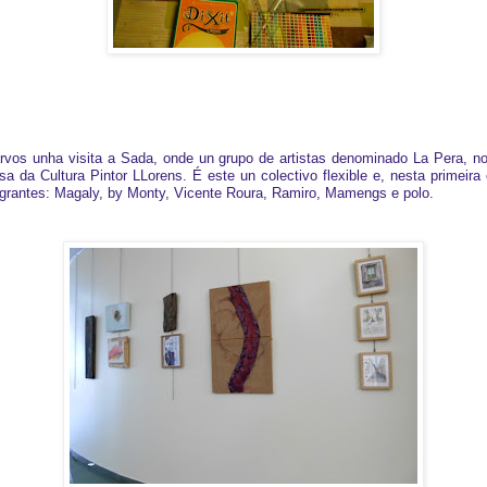
rvos unha visita a Sada, onde un grupo de artistas denominado La Pera, n
sa da Cultura Pintor LLorens. É este un colectivo flexible e, nesta primeira
tegrantes: Magaly, by Monty, Vicente Roura, Ramiro, Mamengs e polo.