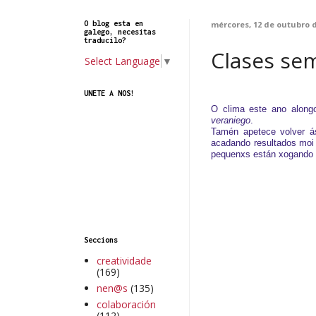
O blog esta en
mércores, 12 de outubro 
galego, necesitas
traducilo?
Clases sem
Select Language
▼
UNETE A NOS!
O clima este ano along
veraniego
.
Tamén apetece volver ás
acadando resultados moi 
pequenxs están xogando 
Seccions
creatividade
(169)
nen@s
(135)
colaboración
(112)