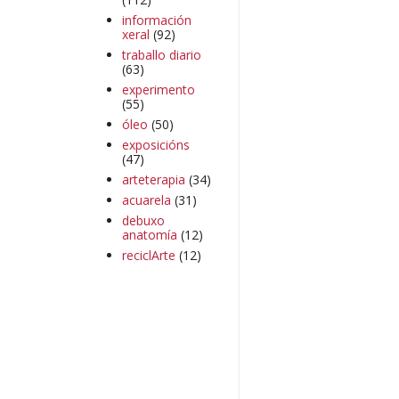
información
xeral
(92)
traballo diario
(63)
experimento
(55)
óleo
(50)
exposicións
(47)
arteterapia
(34)
acuarela
(31)
debuxo
anatomía
(12)
reciclArte
(12)