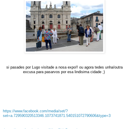
si pasades por Lugo visitade a nosa expo!! ou agora tedes unha/outra
excusa para pasarvos por esa lindisima cidade ;)
https://www.facebook.com/media/set/?
set=a.729590320513346.1073741871.540151072790606&type=3