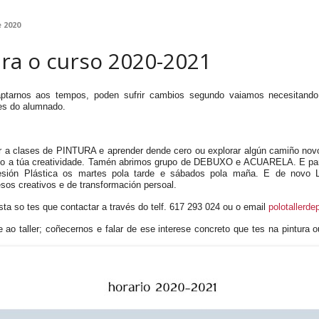
 2020
ra o curso 2020-2021
aptarnos aos tempos, poden sufrir cambios segundo vaiamos necesitando 
es do alumnado.
r a clases de PINTURA e aprender dende cero ou explorar algún camiño nov
do a túa creatividade. Tamén abrimos grupo de DEBUXO e ACUARELA. E para
esión
P
lástica os martes pola tarde e sábados pola maña.
E de novo
s creativos e de transformación persoal.
ta so tes que contactar a través do telf. 617 293 024 ou o email
polotallerd
e ao taller; coñecernos e falar de ese interese concreto que tes na pintura 