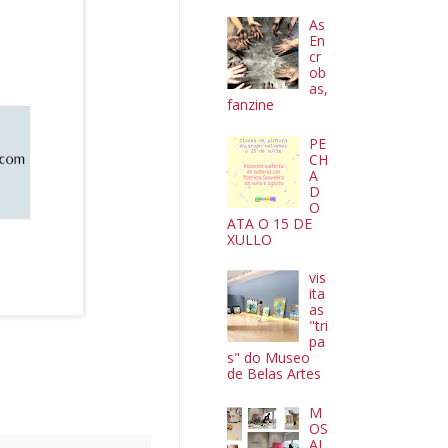
As
En
cr
ob
as,
fanzine
PE
CH
A
D
O
ATA O 15 DE
XULLO
vis
ita
as
"tri
pa
s" do Museo
de Belas Artes
M
OS
AI