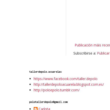
Publicación máis rece
Subscribirse a:
Publica
tallerdepolo.acuarelas
https://www.facebook.com/taller.depolo
http://tallerdepoloacuarela.blogspot.com.es/
http://poloepolo.tumblr.com/
polotallerdepolo@gmail.com
Carlota