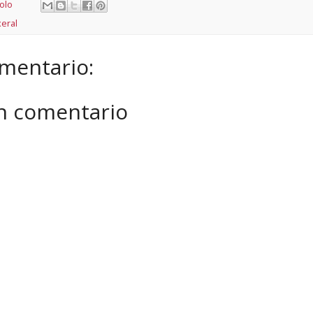
olo
xeral
mentario:
un comentario