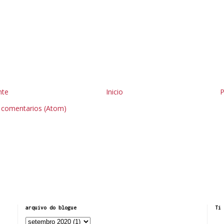
nte
Inicio
P
r comentarios (Atom)
arquivo do blogue
Ti 