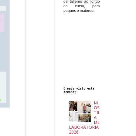
de talleres ao longo
do curso, para
peques e maiores.
O mais visto esta
semana;
M
OS
TR
A
DE
LABORATORIA
2026