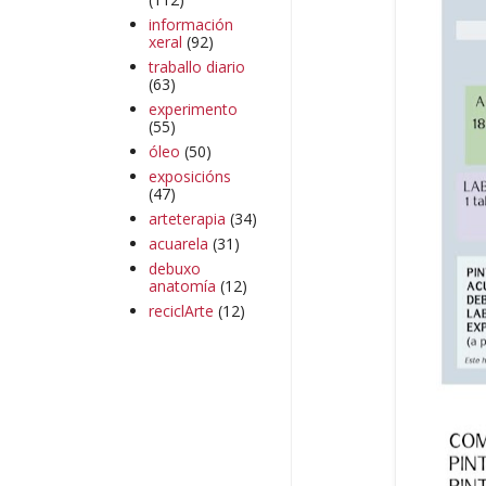
información
xeral
(92)
traballo diario
(63)
experimento
(55)
óleo
(50)
exposicións
(47)
arteterapia
(34)
acuarela
(31)
debuxo
anatomía
(12)
reciclArte
(12)