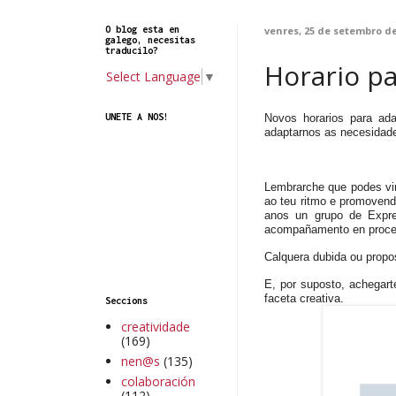
O blog esta en
venres, 25 de setembro de
galego, necesitas
traducilo?
Horario pa
Select Language
▼
Novos horarios para ad
UNETE A NOS!
adaptarnos as necesidad
Lembrarche que podes vi
ao teu ritmo e promoven
anos un grupo de
E
xpr
acompañamento en proceso
Calquera dubida ou propos
E, por suposto, achegart
faceta creativa.
Seccions
creatividade
(169)
nen@s
(135)
colaboración
(112)