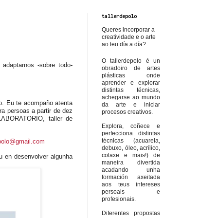
tallerdepolo
Queres incorporar a
creatividade e o arte
ao teu día a día?
O tallerdepolo é un
adaptarnos -sobre todo-
obradoiro de artes
plásticas onde
aprender e explorar
distintas técnicas,
achegarse ao mundo
o. Eu te acompaño atenta
da arte e iniciar
 persoas a partir de dez
procesos creativos.
 LABORATORIO
, taller de
Explora, coñece e
perfecciona distintas
técnicas (acuarela,
epolo@gmail.com
debuxo, óleo, acrílico,
colaxe e mais!) de
ou en desenvolver algunha
maneira divertida
acadando unha
formación axeitada
aos teus intereses
persoais e
profesionais.
Diferentes propostas