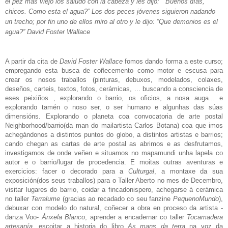
el pez mas viejo los saludo con la cabeza y les dijo: “ Buenos días,
chicos. Como esta el agua?” Los dos peces jóvenes siguieron nadando
un trecho; por fin uno de ellos miro al otro y le dijo: “Que demonios es el
agua?”
David Foster Wallace
A partir da cita de
David Foster Wallace
fomos dando forma a este curso;
empregando esta busca de coñecemento como motor e escusa para
crear os nosos traballos (pinturas, debuxos, modelados,
colaxes,
deseños, carteis, textos, fotos, cerámicas, ... buscando a consciencia de
eses peixi
ñ
os , explorando o barrio, os oficios, a nosa auga... e
explorando tamén o noso ser, o ser humano e algunhas das súas
dimensións.
Explorando o planeta coa convocatoria de arte postal
Neighborhood/barrio(da man do mailartista Carlos Botana) coa que imos
achegándonos a distintos puntos do
globo
, a distintos artistas e barrios;
cando chegan as cartas de arte postal as abrimos e as desfrutamos,
investigamos de onde veñen e situamos no mapamundi unha lapela co
autor e o barrio/lugar
de procedencia.
E moitas outras aventuras e
exercicios: facer o decorado para a
Culturgal
, a montaxe da sua
exposición(dos seus traballos) para o Taller Aberto no mes de Decembro,
visitar lugares do barrio, coidar a fincadonispero, achegarse
á
cerámica
no taller
Terralume
(gracias ao recadado co seu fanzine
PequenoMundo
),
debuxar con modelo do natural, coñecer a obra en proceso da artista -
danza Voo-
Ánxela Blanco
, aprender a encadernar co taller
Tocamadera
artesanía
,
escoitar a historia do libro
As mans da terra
na voz da