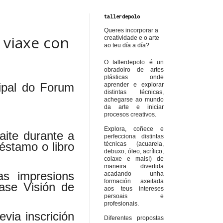
tallerdepolo
Queres incorporar a
viaxe con
creatividade e o arte
ao teu día a día?
O tallerdepolo é un
obradoiro de artes
plásticas onde
ipal do Forum
aprender e explorar
distintas técnicas,
achegarse ao mundo
da arte e iniciar
procesos creativos.
Explora, coñece e
ite durante a
perfecciona distintas
éstamo o libro
técnicas (acuarela,
debuxo, óleo, acrílico,
colaxe e mais!) de
maneira divertida
as impresions
acadando unha
formación axeitada
lase Visión de
aos teus intereses
persoais e
profesionais.
via inscrición
Diferentes propostas