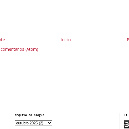
nte
Inicio
P
r comentarios (Atom)
arquivo do blogue
Ti 
3