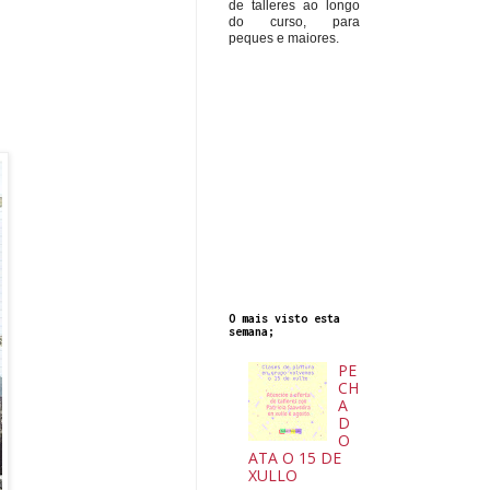
de talleres ao longo
do curso, para
peques e maiores.
O mais visto esta
semana;
PE
CH
A
D
O
ATA O 15 DE
XULLO