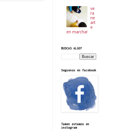
ve
ra
ne
art
e
en marcha!
BUSCAS ALGO?
Seguenos en facebook
Tamen estamos en
instagram