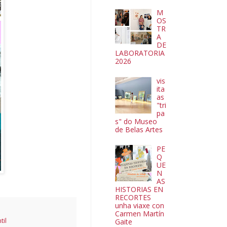
M
OS
TR
A
DE
LABORATORIA
2026
vis
ita
as
"tri
pa
s" do Museo
de Belas Artes
PE
Q
UE
N
AS
HISTORIAS EN
RECORTES
unha viaxe con
Carmen Martín
til
Gaite