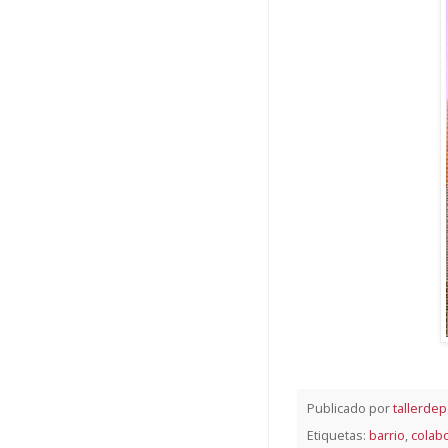
Publicado por
tallerdep
Etiquetas:
barrio
,
colab