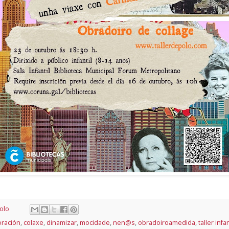
olo
oración
,
colaxe
,
dinamizar
,
mocidade
,
nen@s
,
obradoiroamedida
,
taller infan