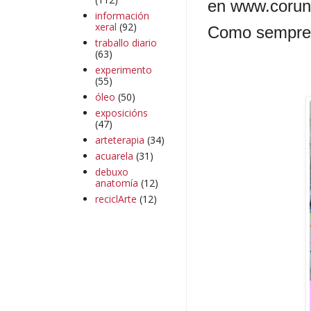
en www.coruna
información
xeral
(92)
Como sempre se
traballo diario
(63)
experimento
(55)
óleo
(50)
exposicións
(47)
arteterapia
(34)
acuarela
(31)
debuxo
anatomía
(12)
reciclArte
(12)