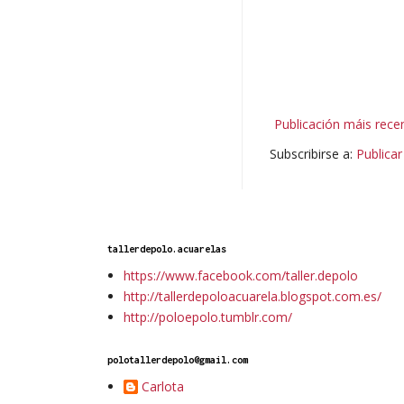
Publicación máis rece
Subscribirse a:
Publica
tallerdepolo.acuarelas
https://www.facebook.com/taller.depolo
http://tallerdepoloacuarela.blogspot.com.es/
http://poloepolo.tumblr.com/
polotallerdepolo@gmail.com
Carlota