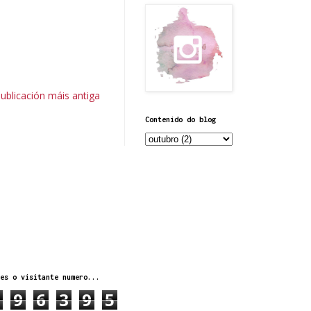
ublicación máis antiga
Contenido do blog
es o visitante numero...
9
6
3
9
5