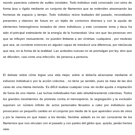
mundo pareciera cubierto de sutiles cendales. Todo individuo está conectado con otros de
forma laxa o rígida mediante un conjunto de filamentos que se extienden atravesando las
fronteras de espacio y tiempo. Todo individuo reúne lealtades del pasado, necesidades
presentes y visiones de futuro en un tejido de contornos diversos y con la ayuda de
elementos heterogéneos tomados de otros individuos; y este constante toma y daca ha
sido el principal estimulante de la energía de la humanidad. Una vez que las personas ven
que se influyen mutuamente, no pueden limitarse a ser víctimas: cualquiera , por modesto
que sea, se convierte entonces en alguien capaz de introducir una diferencia, por minúscula
que sea, en la forma de la realidad. Las actitudes nuevas no se promulgan por ley, sino que
se difunden, casi como una infección, de persona a persona.
El
debate sobre cómo lograr una vida mejor, sobre si debería alcanzarse mediante el
esfuerzo individual o por la acción colectiva , no tiene ya sentido, pues se trata de las dos
caras de una misma moneda. Es difícil realizar cualquier cosa sin recibir ayuda o inspiración
de fuera de uno mismo. Las luchas individuales han sido simultáneamente colectivas. Todos
los grandes movimientos de protesta contra el menosprecio, la segregación y la exclusión
suponen un número infinito de actos personales llevados a cabo por individuos que
provocaron un pequeño cambio en el conjunto por medio de lo que aprenden unos de otros
y por la manera en que tratan a los demás. Sentirse aislado es no ser consciente de los
filamentos que nos vinculan con el pasado y con partes del globo que, quizás, jamás hemos
visto