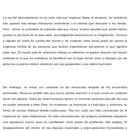
La
era del descubrimiento no ha echo más que empezar. Hasta el momento, los individuos
han pasado más tiempo intentando entenderse a si mismos que descubrir a los demás.
Pero , ahora, la curiosidad se expande más que nunca. Incluso aquellos que jamás habían
puesto un pie fuera de su pais natal, son emigrantes perpetuos en su imaginación. Conocer
a alguien de todos los países del mundo y de cualquier clase social podrá ser pronto la
exigencia mínima de las personas que deseen experimentar plenamente lo que significa
estar vivo. El mundo sutil de relaciones intimas es diferente en grados diversos del mundo
territorial en el que los individuos se identifican por el lugar donde viven y trabajan, por las
personas a quienes deben obedecer, por sus pasaportes o sus saldos bancarios.
Sin
embargo, no basta con centrarse en las minúsculas sinapsis de los encuentros
personales. Ahora es posible más que nunca prestar atención a lo que ocurre en cualquier
rincón del planeta. Todos los seres humanos tienen un horizonte personal más allá del cual
no suelen atreverse a mirar. Pero, en ocasiones, se aventuran a ir más lejos y, entonces, su
forma de pensar habitual resulta inadecuada. Hoy son cada vez más conscientes de la
existencia de otras civilizaciones. En tales circunstancias, los antiguos problemas adquieren
una apariencia nueva, pues se manifiestan como partes de problemas más amplios. El
desplazamiento del interés de las disputas nacionales a preocupaciones humanitarias y