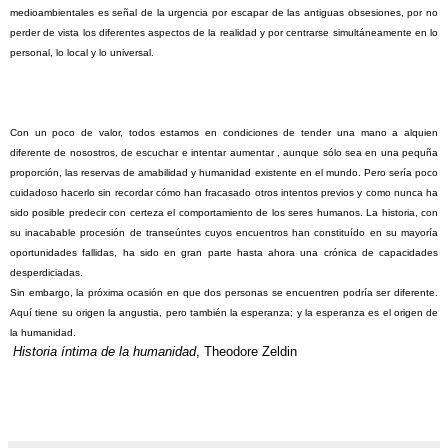
medioambientales es señal de la urgencia por escapar de las antiguas obsesiones, por no
perder de vista los diferentes aspectos de la realidad y por centrarse simultáneamente en lo
personal, lo local y lo universal.
Con
un poco de valor, todos estamos en condiciones de tender una mano a alquien
diferente de nosostros, de escuchar e intentar aumentar , aunque sólo sea en una pequña
proporción, las reservas de amabilidad y humanidad existente en el mundo. Pero sería poco
cuidadoso hacerlo sin recordar cómo han fracasado otros intentos previos y como nunca ha
sido posible predecir con certeza el comportamiento de los seres humanos. La historia, con
su inacabable procesión de transeúntes cuyos encuentros han constituído en su mayoría
oportunidades fallidas, ha sido en gran parte hasta ahora una crónica de capacidades
desperdiciadas.
Sin embargo, la próxima ocasión en que dos personas se encuentren podría ser diferente.
Aquí tiene su origen la angustia, pero también la esperanza; y la esperanza es el origen de
la humanidad.
Historia íntima de la humanidad
, Theodore Zeldin