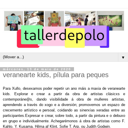
▼
mércores, 13 de maio de 2020
veranearte kids, pílula para peques
Para Xullo, desexamos poder repetir un ano máis a maxia de veranearte
kids. Explorar e crear a partir da obra de artistas clásicxs e
contemporáne@s, dando visibilidade
á
obra de mulleres artistas,
aprendendo a través do xogo e a diversión;
p
romove
mos
un espazo de
crecemento artístico e persoal,
coidando
as sinerxías
xeradas entre as
participantes.Expresar e crear,
sobre todo, a partir da pintura e o debuxo
en grupo e individualmente.
Achegarémonos
á
obra de
artistas como F.
Kahlo, Y. Kusama, Hilma af Klint, Sofie T. Arp, ou Judith Godwin.