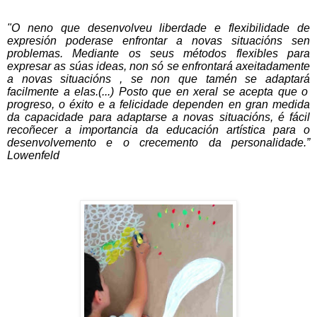
"O neno que desenvolveu liberdade e flexibilidade de
expresión
poderase enfrontar a novas
situacións
sen
problemas. Mediante os seus
métodos
flexibles para
expresar as
súas
ideas, non s
ó
se enfrontar
á
axeitadamente
a novas
situacións
, se non que
tamén
se adaptar
á
facilmente a elas.
(...)
Posto que en xeral se acepta que o
progreso, o
éxito
e a felicidade dependen en gran medida
da capacidade para adaptarse a novas
situacións
,
é
fácil
recoñecer
a importancia da
educación
artística
para o
desenvolvemento e o
crecemento
da personalidade.”
Lowenfeld