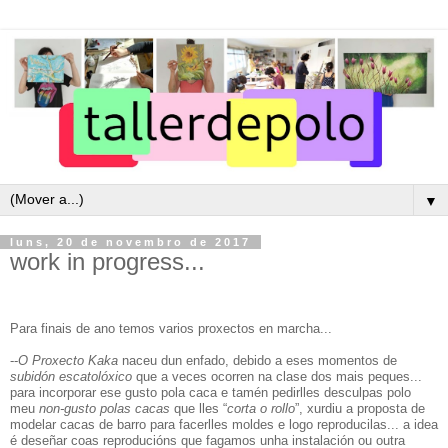
▼
luns, 20 de novembro de 2017
work in progress...
Para finais de ano temos varios proxectos en marcha...
--
O Proxecto Kaka
naceu dun enfado, debido a eses momentos de
subid
ó
n escatolóxico
que a veces ocorren na clase dos mais peques...
para incorporar ese gusto pola caca e tamén pedirlles desculpas polo
meu
non-gusto polas cacas
que lles “
corta o rollo
”, xurdiu a proposta de
modelar cacas de barro para facerlles moldes e logo reproducilas... a idea
é deseñar coas reproducións que fagamos unha instalación ou outra