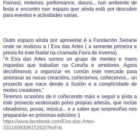
Hainas), moteiras, performance, danza... nun ambiente de
festa e encontro nun espazo que aínda está por descubrir
para eventos e actividades varias.
Outro espazo aínda por aproveitar é a Fundación Seoane
onde se realizou a I Eira das Artes ( a semente primeira e
previa foi este Nadal na chamada Feira de Inverno).
"A Eira das Artes somos un grupo de mentes e mans
inquedas que traballan na Coruña e arredores. Agora
decidímonos a organizar en común este mercado para
amorasar as nosas creacións, coñecernos, coñecervos... un
proxecto que nace dende a ilusión e a complicidade de
moitxs creadores."
Teremos ocasións de ir coñecendo máis e seguir a pista a
este proxecto xestionado polxs propias artesás, que inclúe
obradoiros, poxas, música... e a saber que sorpresiñas nos
prepararán en próximas edicións :)
https://www.facebook.com/Eira-das-Artes-
331140630615262/?fref=ts